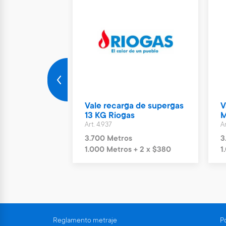
rto Parking
Vale recarga de supergas
V
ías
13 KG Riogas
M
Art. 4.937
Ar
s
3.700 Metros
3
+ 6 x $1.244
1.000 Metros + 2 x $380
1
Reglamento metraje
Po