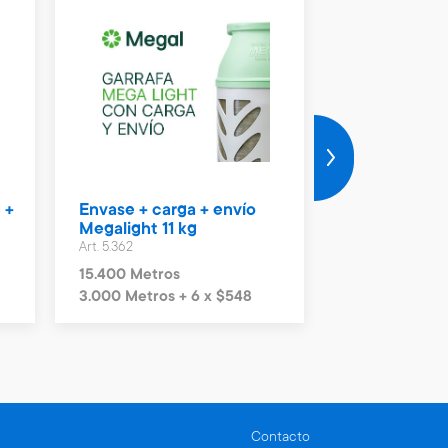
 +
Envase + carga + envío
Vale Naftas 
Megalight 11 kg
Art. 4.990
Art. 5.362
2.300 Metros
15.400 Metros
3.000 Metros + 6 x $548
Contacto