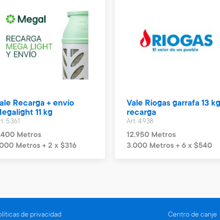
ale Recarga + envío
Vale Riogas garrafa 13 kg
egalight 11 kg
recarga
t. 5.361
Art. 4.938
.400 Metros
12.950 Metros
.000 Metros + 2 x $316
3.000 Metros + 6 x $540
líticas de privacidad
Centro de canje