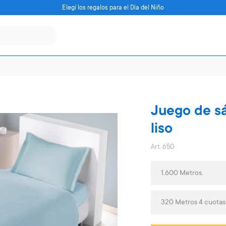
Elegí los regalos para el Día del Niño
Juego de sá
liso
Art. 650
1.600 Metros.
320 Metros 4 cuotas