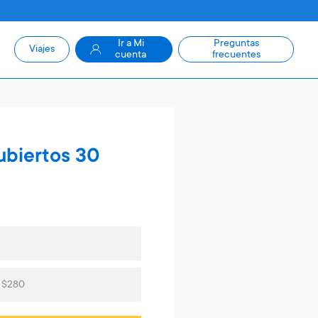
Ir a Mi
Preguntas
Viajes
cuenta
frecuentes
ubiertos 30
s $280