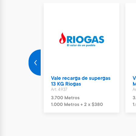
Nuevo
rto Parking
Vale recarga de supergas
V
ías
13 KG Riogas
M
Art. 4.937
Ar
s
3.700 Metros
3
+ 6 x $1.244
1.000 Metros + 2 x $380
1