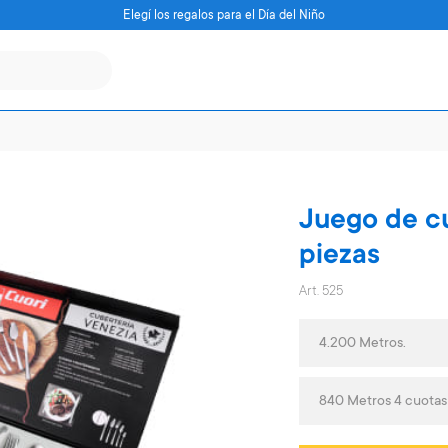
Elegí los regalos para el Día del Niño
Juego de c
piezas
Art. 525
4.200 Metros.
840 Metros 4 cuota