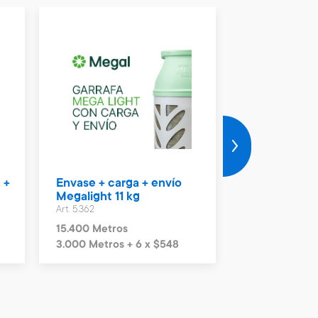
 +
Envase + carga + envío
Vale Naftas 
Megalight 11 kg
Art. 4.990
Art. 5.362
2.300 Metros
15.400 Metros
3.000 Metros + 6 x $548