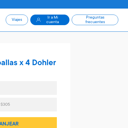
Ir a Mi
Preguntas
Viajes
cuenta
frecuentes
allas x 4 Dohler
s $305
ANJEAR