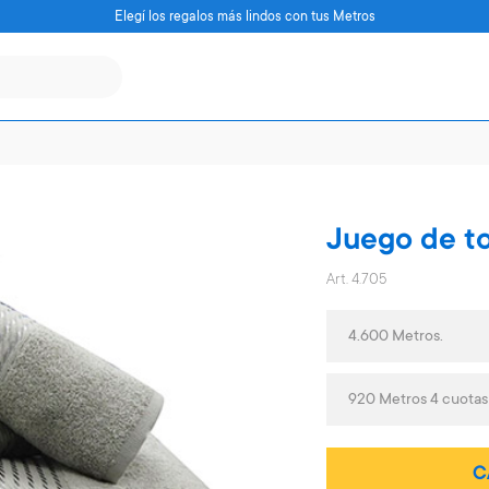
Elegí los regalos más lindos con tus Metros
Juego de to
Art. 4.705
4.600 Metros.
920 Metros 4 cuota
C