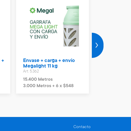
 +
Envase + carga + envío
Vale Naftas 
Megalight 11 kg
Art. 4.990
Art. 5.362
2.300 Metros
15.400 Metros
3.000 Metros + 6 x $548
Contacto