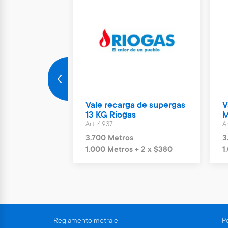
rto Parking
Vale recarga de supergas
V
ías
13 KG Riogas
M
Art. 4.937
Ar
s
3.700 Metros
3
+ 6 x $1.244
1.000 Metros + 2 x $380
1
Reglamento metraje
Po