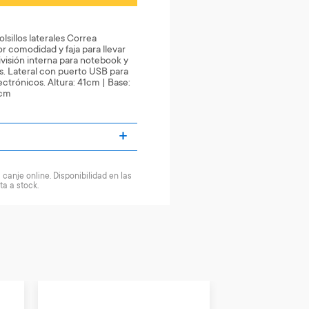
olsillos laterales Correa
 comodidad y faja para llevar
 División interna para notebook y
es. Lateral con puerto USB para
ectrónicos. Altura: 41cm | Base:
 cm
canje online. Disponibilidad en las
ta a stock.