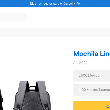
Elegí los regalos para el Día del Niño
Mochila Lin
Art. 2.069
5.500 Metros.
1.100 Metros 4 cuot
C