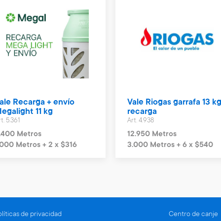
ale Recarga + envío
Vale Riogas garrafa 13 kg
egalight 11 kg
recarga
t. 5.361
Art. 4.938
.400 Metros
12.950 Metros
.000 Metros + 2 x $316
3.000 Metros + 6 x $540
líticas de privacidad
Centro de canje