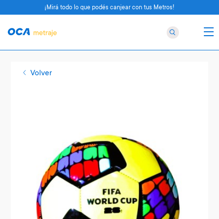
¡Mirá todo lo que podés canjear con tus Metros!
Volver