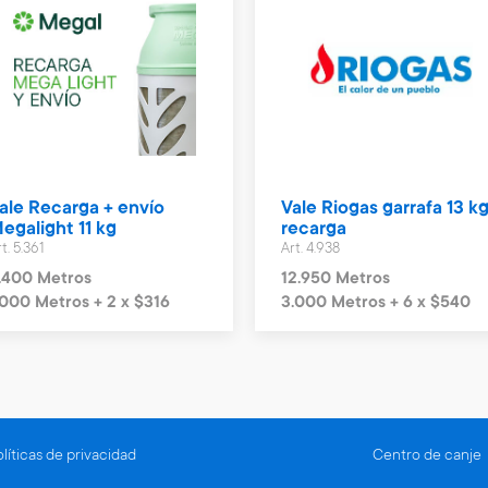
ale Recarga + envío
Vale Riogas garrafa 13 kg
egalight 11 kg
recarga
t. 5.361
Art. 4.938
.400 Metros
12.950 Metros
.000 Metros + 2 x $316
3.000 Metros + 6 x $540
líticas de privacidad
Centro de canje