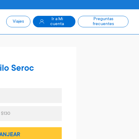
Ir a Mi
Preguntas
Viajes
cuenta
frecuentes
ilo Seroc
 $130
ANJEAR