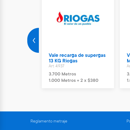
rto Parking
Vale recarga de supergas
V
ías
13 KG Riogas
M
Art. 4.937
Ar
s
3.700 Metros
3
+ 6 x $1.244
1.000 Metros + 2 x $380
1
Reglamento metraje
Po