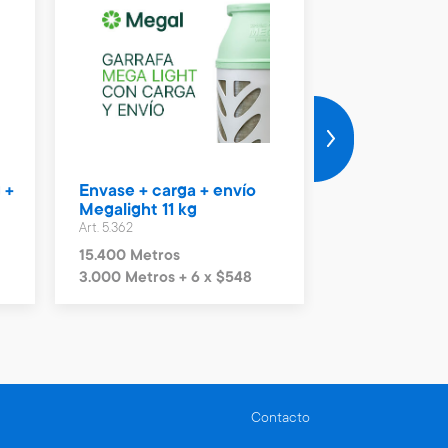
 +
Envase + carga + envío
Vale Naftas 
Megalight 11 kg
Art. 4.990
Art. 5.362
2.300 Metros
15.400 Metros
3.000 Metros + 6 x $548
Contacto