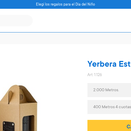
Elegí los regalos para el Día del Niño
Yerbera Est
Art. 1.126
2.000 Metros.
400 Metros 4 cuotas
C