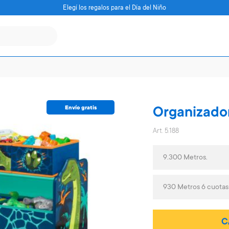
Elegí los regalos para el Día del Niño
Envío gratis
Organizador
Art. 5.188
9.300 Metros.
930 Metros 6 cuotas
C