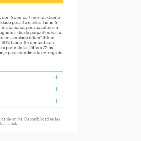
s con 6 compartimentos diseño
dado para 3 a 6 años. Tiene 6
ntes tamaños para adaptarse a
 juguetes, desde pequeños hasta
cto ensamblado 63cm* 30cm
 40% fabric. Se contactaran
a partir de las 24hs a 72 hs
canje para coordinar la entrega de
canje online. Disponibilidad en las
ta a stock.