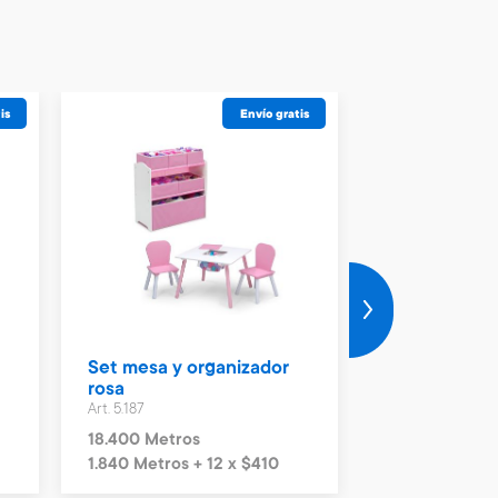
is
Envío gratis
Set mesa y organizador
Organizador 
rosa
Art. 5.189
Art. 5.187
9.300 Metros
18.400 Metros
930 Metros + 
1.840 Metros + 12 x $410