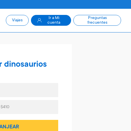
Ir a Mi
Preguntas
Viajes
cuenta
frecuentes
 dinosaurios
 $410
ANJEAR