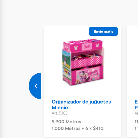
Envío gratis
Envío gratis
 bateria con
Organizador de juguetes
E
Minnie
P
Art. 5.183
Ar
s
9.900 Metros
1
+ 12 x $540
1.000 Metros + 6 x $410
1