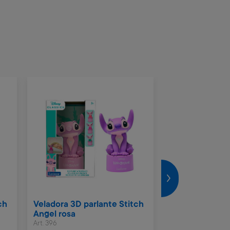
ch
Veladora 3D parlante Stitch
Set tiza forma
Angel rosa
Art. 1.240
Art. 396
2.700 Metros