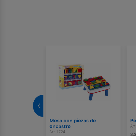
do y mouse
Mesa con piezas de
Pe
encastre
Art
Art. 1.724
3.