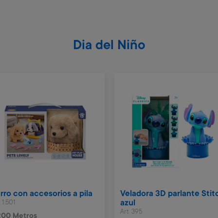
Dia del Niño
rro con accesorios a pila
Veladora 3D parlante Stit
. 1.501
azul
Art. 395
200 Metros