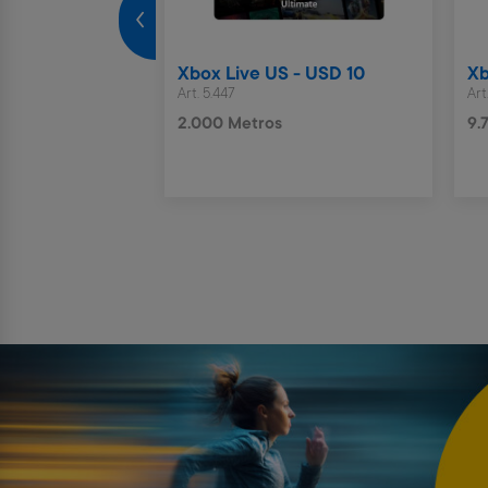
meses
Xbox Live US - USD 10
Xb
Art. 5.447
Art
2.000 Metros
9.