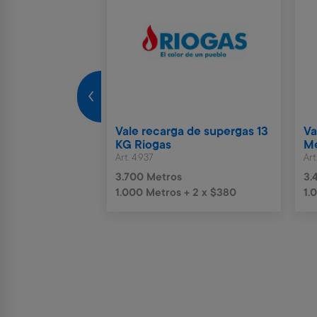
rto Parking
Vale recarga de supergas 13
Va
ías
KG Riogas
Me
Art. 4.937
Art
s
3.700 Metros
3.
 6 x $1.244
1.000 Metros + 2 x $380
1.