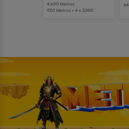
4.600 Metros
64
+ 4 x $330
920 Metros + 4 x $300