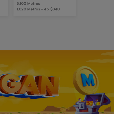
5.100 Metros
540 Metros + 4 
1.020 Metros + 4 x $340