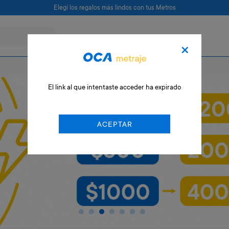
Elegí los regalos más lindos con tus Metros
×
El link al que intentaste acceder ha expirado
ACEPTAR