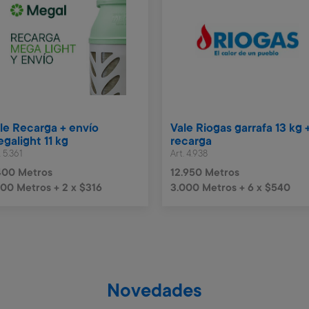
le Recarga + envío
Vale Riogas garrafa 13 kg 
galight 11 kg
recarga
. 5.361
Art. 4.938
400 Metros
12.950 Metros
000 Metros + 2 x $316
3.000 Metros + 6 x $540
Novedades