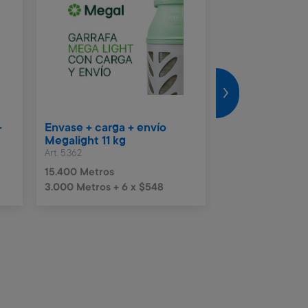
+
Envase + carga + envío
Vale Naftas $5
Megalight 11 kg
Art. 4.990
Art. 5.362
2.300 Metros
15.400 Metros
3.000 Metros + 6 x $548