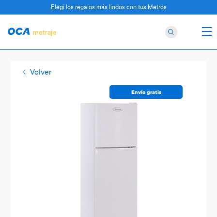
Elegí los regalos más lindos con tus Metros
Volver
Envío gratis