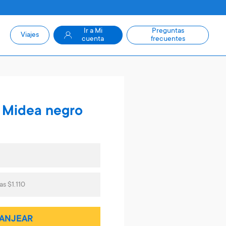
Ir a Mi
Preguntas
Viajes
cuenta
frecuentes
s Midea negro
as $1.110
ANJEAR