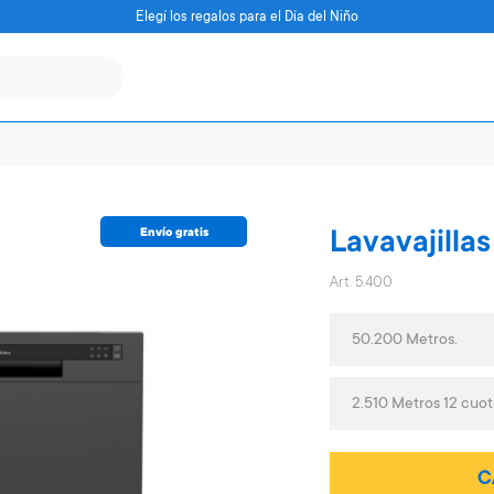
Elegí los regalos para el Día del Niño
Envío gratis
Lavavajilla
Art. 5.400
50.200 Metros.
2.510 Metros 12 cuot
C