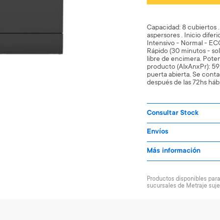
Capacidad: 8 cubiertos 
aspersores . Inicio difer
Intensivo - Normal - EC
Rápido (30 minutos - sol
libre de encimera. Pote
producto (AlxAnxPr): 59
puerta abierta. Se cont
después de las 72hs hábi
Consultar Stock
Envíos
Más información
Productos disponibles para 
sucursales de Metraje suje