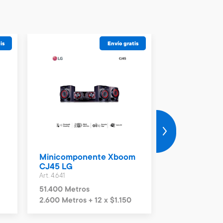
is
Envío gratis
Minicomponente Xboom
Minicompon
CJ45 LG
CK 43 LG
Art. 4.641
Art. 4.642
51.400 Metros
32.200 Metro
2.600 Metros + 12 x $1.150
1.600 Metros 