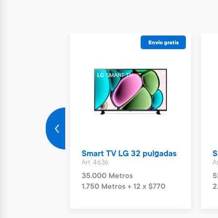
Envío gratis
Envío gratis
gital 7 kg
Smart TV LG 32 pulgadas
S
s
Art. 4.636
Ar
 12 x $1.190
35.000 Metros
5
1.750 Metros + 12 x $770
2