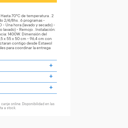
. Hasta 70°C de temperatura . 2
ido 2/4/8hs . 6 programas -
O - Una hora (lavado y secado) -
o lavado) - Remojo . Instalación:
ncia: 1400W. Dimensión del
,5 x 55 x 50 cm - 96,4 cm con
actaran contigo desde Estawol
les para coordinar la entrega
canje online. Disponibilidad en las
ta a stock.