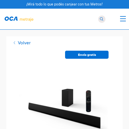
¡Mirá todo lo que podés canjear con tus Metros!
Volver
Envío gratis