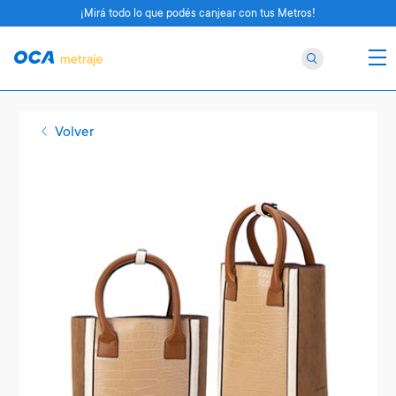
¡Mirá todo lo que podés canjear con tus Metros!
Volver