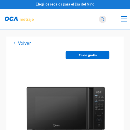
Elegí los regalos para el Día del Niño
Volver
Envío gratis