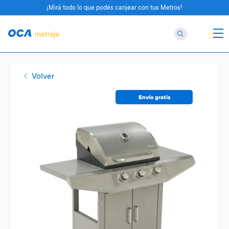
¡Mirá todo lo que podés canjear con tus Metros!
Volver
Envío gratis