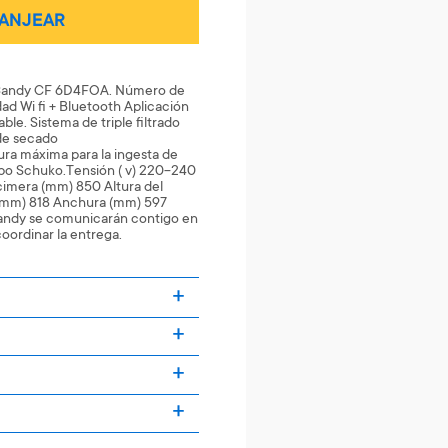
ANJEAR
os Candy CF 6D4FOA. Número de
ad Wi fi + Bluetooth Aplicación
able. Sistema de triple filtrado
 de secado
a máxima para la ingesta de
ipo Schuko.Tensión ( v) 220-240
cimera (mm) 850 Altura del
(mm) 818 Anchura (mm) 597
andy se comunicarán contigo en
coordinar la entrega.