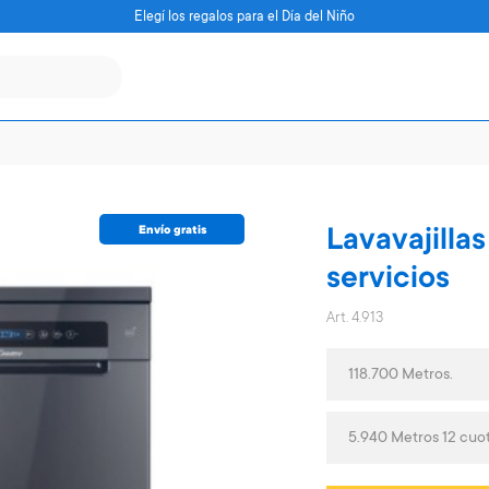
Elegí los regalos para el Día del Niño
Envío gratis
Lavavajilla
servicios
Art. 4.913
118.700 Metros.
5.940 Metros 12 cuo