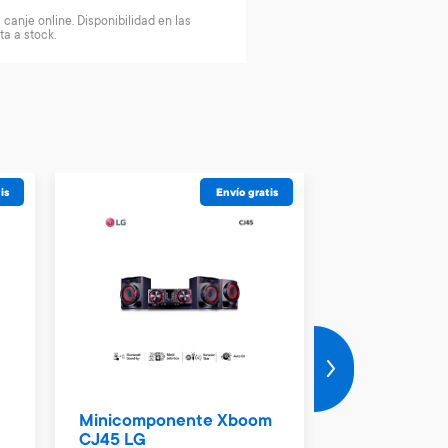
canje online. Disponibilidad en las
ta a stock.
is
Envío gratis
Minicomponente Xboom
Minicompon
CJ45 LG
CK 43 LG