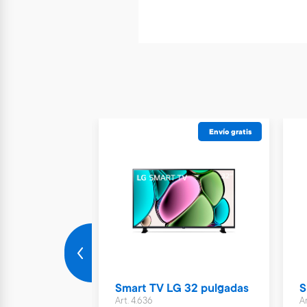
Envío gratis
Envío gratis
gital 7 kg
Smart TV LG 32 pulgadas
S
s
Art. 4.636
Ar