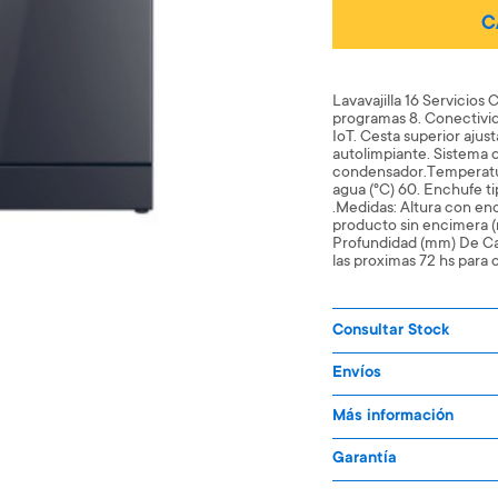
C
Lavavajilla 16 Servici
programas 8. Conectivid
IoT. Cesta superior ajust
autolimpiante. Sistema
condensador.Temperatur
agua (°C) 60. Enchufe t
.Medidas: Altura con en
producto sin encimera 
Profundidad (mm) De C
las proximas 72 hs para 
Consultar Stock
Envíos
Más información
Garantía