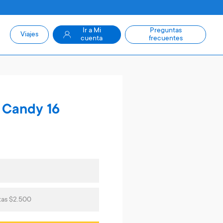
Ir a Mi
Preguntas
Viajes
cuenta
frecuentes
s Candy 16
tas $2.500