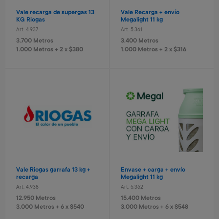
Valija Spiderman 51 cm
Valija Stitch 41 cm
Vale recarga de supergas 13
Vale Recarga + envío
Art. 520
Art. 521
KG Riogas
Megalight 11 kg
10.400 Metros
8.400 Metros
Art. 4.937
Art. 5.361
1.040 Metros + 4 x $690
840 Metros + 4 x $560
3.700 Metros
3.400 Metros
1.000 Metros + 2 x $380
1.000 Metros + 2 x $316
Valorant - USD 50
Valorant - USD 80
Art. 5.465
Art. 5.466
9.700 Metros
15.600 Metros
Monopatin
Cámara recargable Stitch
Vale Riogas garrafa 13 kg +
Envase + carga + envío
Art. 679
Art. 1.430
recarga
Megalight 11 kg
18.800 Metros
8.000 Metros
Art. 4.938
Art. 5.362
1.880 Metros + 4 x $1.250
800 Metros + 4 x $530
12.950 Metros
15.400 Metros
3.000 Metros + 6 x $540
3.000 Metros + 6 x $548