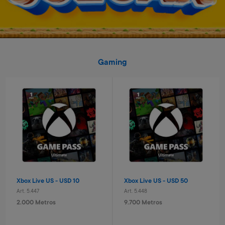
Gaming
Set de protección infantil
Pelota basket n° 3 Capitan
América
Art. 2.265
Art. 2.517
5.700 Metros
1.200 Metros
1.140 Metros + 4 x $380
240 Metros + 4 x $80
Xbox Live US - USD 10
Xbox Live US - USD 50
Art. 5.447
Art. 5.448
2.000 Metros
9.700 Metros