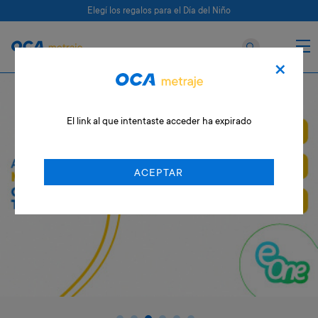
Elegí los regalos para el Día del Niño
×
El link al que intentaste acceder ha expirado
ACEPTAR