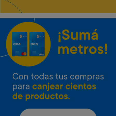
Envío gratis
Envío gratis
Microondas Inverter LG 25 L
Microondas Inverter LG 42 L
Neo Chef
con grill
Art. 4.651
Art. 4.652
37.000 Metros
47.800 Metros
1.900 Metros + 12 x $820
2.400 Metros + 12 x $1.060
Envío gratis
Envío gratis