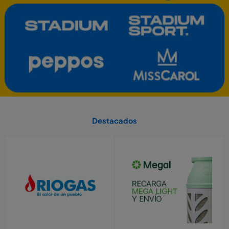
Art. 5.458
Art. 5.459
9.500 Metros
1.400 Metros
Tablet eléctronica Stitch
Tablet electrónica Frozen
Art. 3.172
Art. 3.791
6.500 Metros
6.500 Metros
1.300 Metros + 4 x $430
1.300 Metros + 4 x $430
Destacados
Minecraft - 3500 minecoins
Valorant - USD 25
Art. 5.460
Art. 5.464
2.700 Metros
4.900 Metros