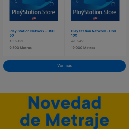
280 Metros + 4 x $90
640 Metros + 4 x $210
Play Station Network - USD
Play Station Network - USD
50
100
Art. 5.453
Art. 5.455
9.500 Metros
19.000 Metros
Ver más
Pelota de basket n° 7
Diario secreto electrónico
Stitch
Art. 712
Art. 1.129
1.300 Metros
8.600 Metros
260 Metros + 4 x $80
1.720 Metros + 4 x $570
Roblox - USD 50
Minecraft - 1720 minecoins