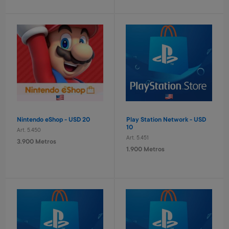
Laptop educativa bilingue
Laptop educativa bilingue
Paw Patrol
Spiderman
Art. 4.620
Art. 4.621
9.600 Metros
9.600 Metros
960 Metros + 6 x $420
960 Metros + 6 x $420
Nintendo eShop - USD 20
Play Station Network - USD
10
Art. 5.450
Art. 5.451
3.900 Metros
1.900 Metros
Set taladro con accesorios
Tablero basket pared
infantil
Avengers
Art. 2.293
Art. 4.820
1.400 Metros
3.200 Metros