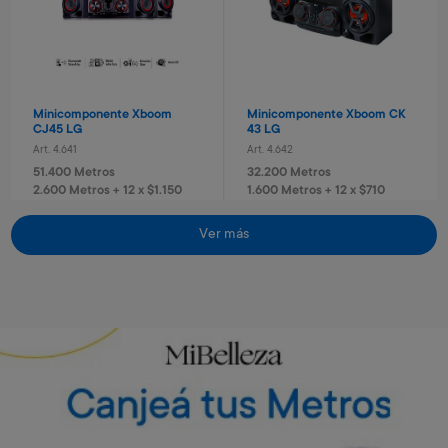
Minicomponente Xboom
Minicomponente Xboom CK
CJ45 LG
43 LG
Art. 4.641
Art. 4.642
51.400 Metros
32.200 Metros
2.600 Metros + 12 x $1.150
1.600 Metros + 12 x $710
Vino Rosé Traversa
Vino Sauvignon blanc
Traversa
Art. 5.442
Ver más
Art. 5.443
700 Metros
Envío gratis
Envío gratis
700 Metros
140 Metros + 4 x $40
170 Metros + 4 x $40
Torre de sonido RN5 Xboom
Torre de sonido RN7 Xboom