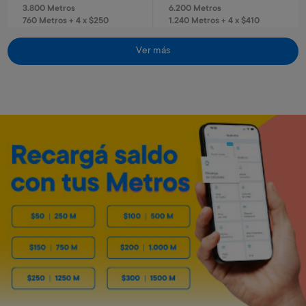
3.800 Metros
6.200 Metros
760 Metros + 4 x $250
1.240 Metros + 4 x $410
Ver más
Envío gratis
Envío gratis
Reloj infantil Stitch
Reloj infantil Spiderman
Art. 319
Art. 320
1.300 Metros
1.300 Metros
260 Metros + 4 x $80
260 Metros + 4 x $80
Caloventilador horizontal
Estufa de 4 cuarzos turbo
Kassel
Kassel
Art. 5.553
Art. 5.550
3.200 Metros
11.400 Metros
640 Metros + 4 x $210
1.140 Metros + 6 x $500
Envío gratis
Envío gratis