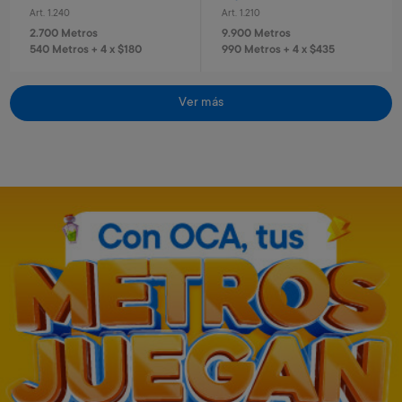
Art. 1.240
Art. 1.210
2.700 Metros
9.900 Metros
540 Metros + 4 x $180
990 Metros + 4 x $435
Ver más
Casco con luz azul
Casco con luz rosa
Art. 684
Art. 2.266
7.100 Metros
7.100 Metros
1.420 Metros + 4 x $470
1.420 Metros + 4 x $470