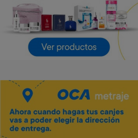
LG
LG
Art. 4.643
Art. 4.644
55.000 Metros
61.600 Metros
2.800 Metros + 12 x $1.220
3.100 Metros + 12 x $1.360
Vino Tannat merlot Traversa
Art. 5.444
700 Metros
Envío gratis
Envío gratis
140 Metros + 4 x $40
Barra de sonido LG 300 W
Parlante LG Xboom Stage
301 New
Art. 4.645
Art. 4.646
42.800 Metros
54.000 Metros
2.100 Metros + 12 x $950
2.700 Metros + 12 x $1.190