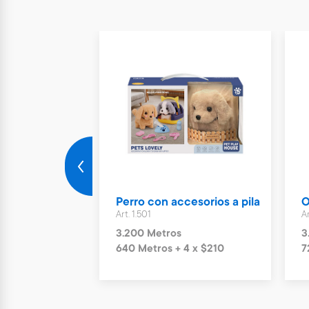
iseta 25cm
Perro con accesorios a pila
O
Art. 1.501
A
3.200 Metros
3
4 x $150
640 Metros + 4 x $210
7