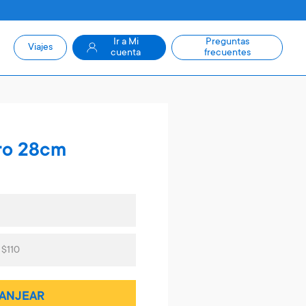
Ir a Mi
Preguntas
Viajes
cuenta
frecuentes
ro 28cm
 $110
ANJEAR