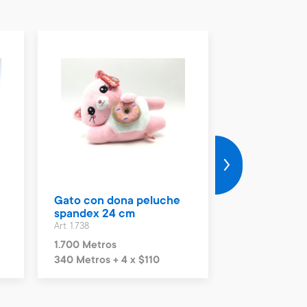
Gato con dona peluche
Gato con he
spandex 24 cm
spandex 24 
Art. 1.738
Art. 1.747
1.700 Metros
1.700 Metros
340 Metros + 4 x $110
340 Metros + 