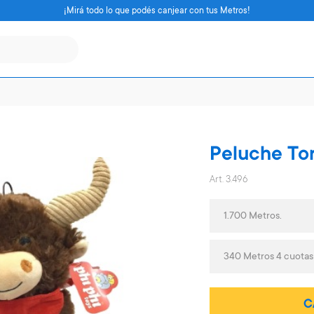
¡Mirá todo lo que podés canjear con tus Metros!
Peluche To
Art. 3.496
1.700 Metros.
340 Metros 4 cuotas
C