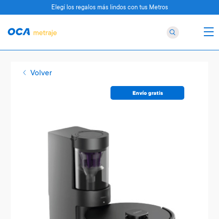
Elegí los regalos más lindos con tus Metros
Volver
Envío gratis