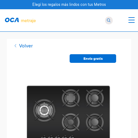
Elegí los regalos más lindos con tus Metros
Volver
Envío gratis