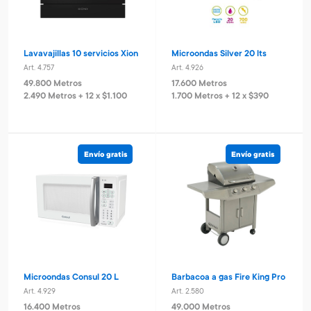
Lavavajillas 10 servicios Xion
Microondas Silver 20 lts
Art. 4.757
Art. 4.926
49.800 Metros
17.600 Metros
2.490 Metros + 12 x $1.100
1.700 Metros + 12 x $390
Envío gratis
Envío gratis
Microondas Consul 20 L
Barbacoa a gas Fire King Pro
Art. 4.929
Art. 2.580
16.400 Metros
49.000 Metros