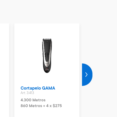
Cortapelo GAMA
Afeitadora 
Art. 3.413
Art. 3.521
4.300 Metros
6.200 Metros
860 Metros + 4 x $275
1.240 Metros 