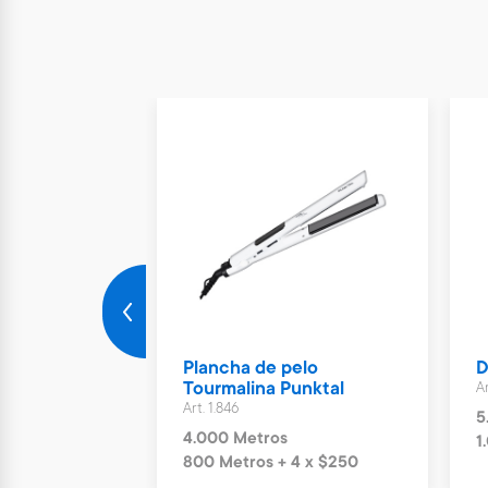
digital Omron
Plancha de pelo
D
Tourmalina Punktal
Ar
Art. 1.846
5
4.000 Metros
4 x $110
1
800 Metros + 4 x $250