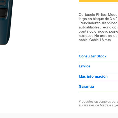
Cortapelo Philips, Mode
largo en bloque de 3 a 
.Rendimiento silencioso
autoafilables .Tecnolog
continuo,el nuevo peine
atascado.No precisa lub
cable .Cable 1.8 mts
Consultar Stock
Envíos
Más información
Garantía
Productos disponibles para 
sucursales de Metraje suje