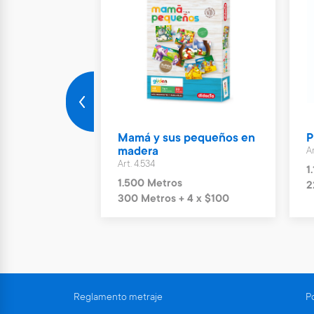
slime NatGeo
Mamá y sus pequeños en
P
madera
Ar
Art. 4.534
1
1.500 Metros
4 x $230
2
300 Metros + 4 x $100
Reglamento metraje
Po