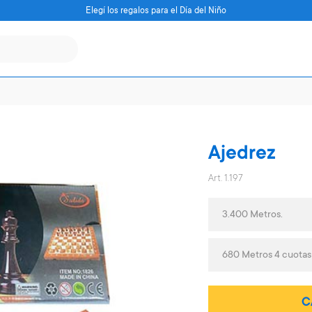
Elegí los regalos para el Día del Niño
Ajedrez
Art. 1.197
3.400 Metros.
680 Metros 4 cuota
C