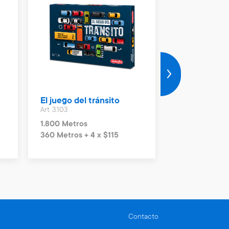
El juego del tránsito
Juego Vale t
Art. 3.103
Art. 2.692
1.800 Metros
800 Metros
360 Metros + 4 x $115
160 Metros + 
Contacto