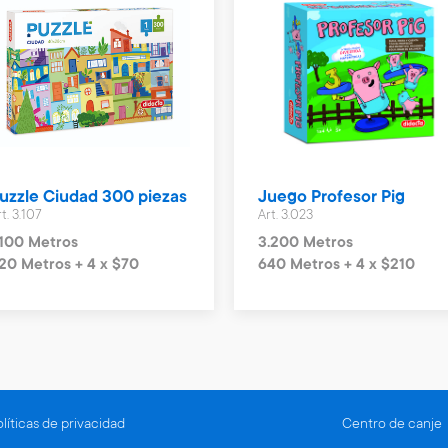
uzzle Ciudad 300 piezas
Juego Profesor Pig
t. 3.107
Art. 3.023
.100 Metros
3.200 Metros
20 Metros + 4 x $70
640 Metros + 4 x $210
líticas de privacidad
Centro de canje