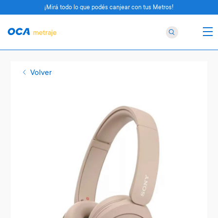
¡Mirá todo lo que podés canjear con tus Metros!
Volver