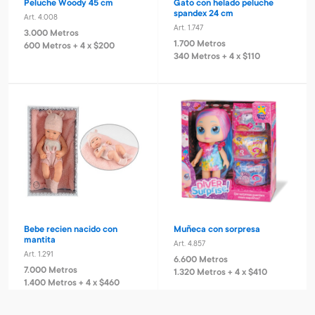
Peluche Woody 45 cm
Gato con helado peluche
spandex 24 cm
Art. 4.008
Art. 1.747
3.000 Metros
1.700 Metros
600 Metros + 4 x $200
340 Metros + 4 x $110
Bebe recien nacido con
Muñeca con sorpresa
mantita
Art. 4.857
Art. 1.291
6.600 Metros
7.000 Metros
1.320 Metros + 4 x $410
1.400 Metros + 4 x $460