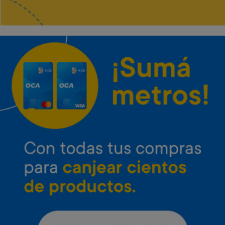
Envío gratis
Envío gratis
Microondas Inverter LG 25 L
Microondas Inverter LG 42 L
Neo Chef
con grill
Art. 4.651
Art. 4.652
37.000 Metros
47.800 Metros
1.900 Metros + 12 x $820
2.400 Metros + 12 x $1.060
Envío gratis
Envío gratis