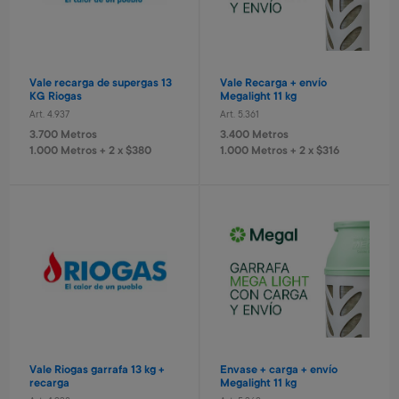
Envío gratis
Vale recarga de supergas 13
Vale Recarga + envío
KG Riogas
Megalight 11 kg
Art. 4.937
Art. 5.361
Tablet eléctronica Stitch
Tablet electrónica Frozen
3.700 Metros
3.400 Metros
Art. 3.172
Art. 3.791
1.000 Metros + 2 x $380
1.000 Metros + 2 x $316
6.500 Metros
6.500 Metros
1.300 Metros + 4 x $430
1.300 Metros + 4 x $430
Estufa 5 cuarzos turbo
Kassel
Art. 5.554
9.700 Metros
970 Metros + 4 x $640
Vale Riogas garrafa 13 kg +
Envase + carga + envío
recarga
Megalight 11 kg