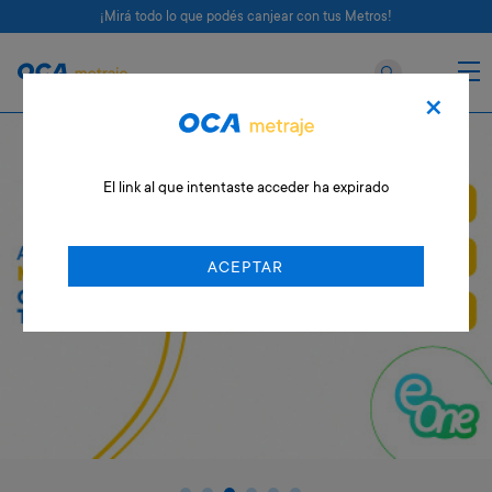
¡Mirá todo lo que podés canjear con tus Metros!
×
El link al que intentaste acceder ha expirado
ACEPTAR