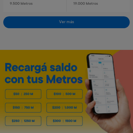
9.500 Metros
19.000 Metros
Ver más
Reloj infantil Stitch
Reloj infantil Spiderman
Art. 319
Art. 320
1.300 Metros
1.300 Metros
260 Metros + 4 x $80
260 Metros + 4 x $80
Roblox - USD 50
Minecraft - 1720 minecoins
Art. 5.458
Art. 5.459
9.500 Metros
1.400 Metros