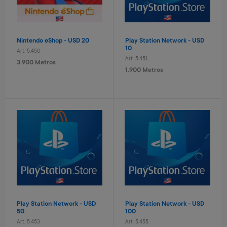
260 Metros + 4 x $90
380 Metros + 4 x $120
Nintendo eShop - USD 20
Play Station Network - USD
10
Art. 5.450
Art. 5.451
3.900 Metros
1.900 Metros
Puzzle progresivo Bluey
Juego de bingo Bluey
Art. 1.979
Art. 1.980
1.900 Metros
1.400 Metros
380 Metros + 4 x $120
280 Metros + 4 x $90
Play Station Network - USD
Play Station Network - USD
50
100
Art. 5.453
Art. 5.455