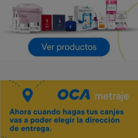
LG
LG
Art. 4.643
Art. 4.644
55.000 Metros
61.600 Metros
2.800 Metros + 12 x $1.220
3.100 Metros + 12 x $1.360
Vino Tannat merlot Traversa
Art. 5.444
700 Metros
Envío gratis
Envío gratis
140 Metros + 4 x $40
Barra de sonido LG 300 W
Parlante LG Xboom Stage
301 New
Art. 4.645
Art. 4.646
42.800 Metros
54.000 Metros
2.100 Metros + 12 x $950
2.700 Metros + 12 x $1.190