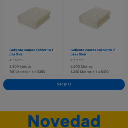
Laptop educativa bilingue
Laptop educativa bilingue
Paw Patrol
Spiderman
Art. 4.620
Art. 4.621
9.600 Metros
9.600 Metros
960 Metros + 6 x $420
960 Metros + 6 x $420
Calienta camas corderito 1
Calienta camas corderito 2
pza Xion
pzas Xion
Art. 5.528
Art. 5.529
3.800 Metros
6.200 Metros
760 Metros + 4 x $250
1.240 Metros + 4 x $410
Ver más
Envío gratis
Envío gratis
Set taladro con accesorios
Tablero basket pared
infantil
Avengers
Art. 2.293
Art. 4.820
1.400 Metros
3.200 Metros