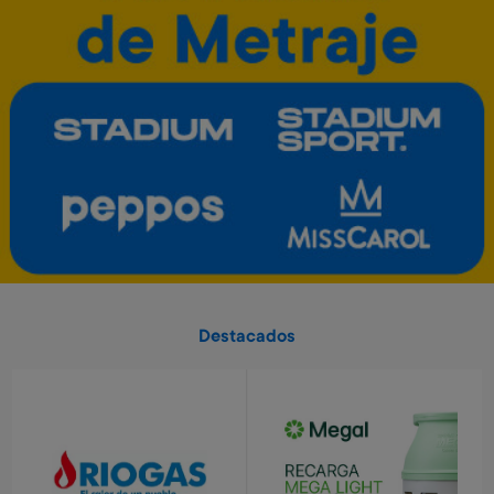
280 Metros + 4 x $90
640 Metros + 4 x $210
Caloventilador horizontal
Estufa de 4 cuarzos turbo
Kassel
Kassel
Art. 5.553
Art. 5.550
3.200 Metros
11.400 Metros
640 Metros + 4 x $210
1.140 Metros + 6 x $500
Envío gratis
Envío gratis
Pelota de basket n° 7
Diario secreto electrónico
Stitch
Art. 712
Art. 1.129
Destacados
1.300 Metros
8.600 Metros
260 Metros + 4 x $80
1.720 Metros + 4 x $570
Tender eléctrico Kassel
Calefactor torre Kassel
Art. 5.560
Art. 5.551
12.200 Metros
13.800 Metros
1.220 Metros + 6 x $540
1.380 Metros + 6 x $610