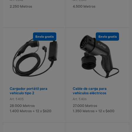
Art. 5.542
Art. 5.543
2.250 Metros
4.500 Metros
Envío gratis
Envío gratis
Set de protección infantil
Pelota basket n° 3 Capitan
América
Art. 2.265
Art. 2.517
5.700 Metros
1.200 Metros
1.140 Metros + 4 x $380
240 Metros + 4 x $80
Cargador portátil para
Cable de carga para
vehiculo tipo 2
vehiculos eléctricos
Art. 5.405
Art. 5.406
28.000 Metros
27.000 Metros
1.400 Metros + 12 x $620
1.350 Metros + 12 x $600