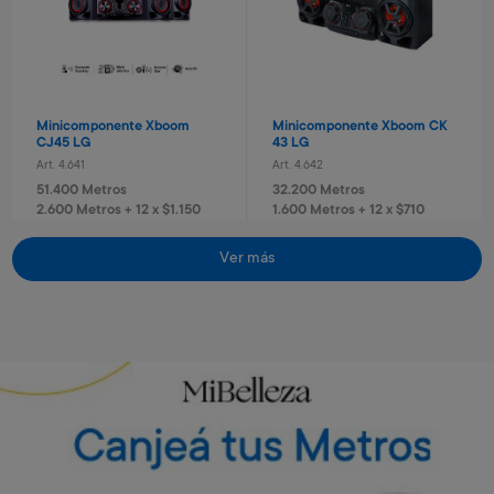
Minicomponente Xboom
Minicomponente Xboom CK
CJ45 LG
43 LG
Art. 4.641
Art. 4.642
51.400 Metros
32.200 Metros
2.600 Metros + 12 x $1.150
1.600 Metros + 12 x $710
Vino Rosé Traversa
Vino Sauvignon blanc
Traversa
Art. 5.442
Ver más
Art. 5.443
700 Metros
Envío gratis
Envío gratis
700 Metros
140 Metros + 4 x $40
170 Metros + 4 x $40
Torre de sonido RN5 Xboom
Torre de sonido RN7 Xboom