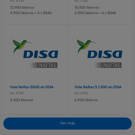
Art. 4.938
Art. 5.362
Valija Spiderman 51 cm
Valija Stitch 41 cm
12.950 Metros
15.400 Metros
Art. 520
Art. 521
3.000 Metros + 6 x $540
3.000 Metros + 6 x $548
10.400 Metros
8.400 Metros
1.040 Metros + 4 x $690
840 Metros + 4 x $560
Vale Naftas $500 en DISA
Vale Naftas $ 1.500 en DISA
Art. 4.990
Art. 4.992
Monopatin
Cámara recargable Stitch
2.300 Metros
6.900 Metros
Art. 679
Art. 1.430
18.800 Metros
8.000 Metros
1.880 Metros + 4 x $1.250
800 Metros + 4 x $530
Ver más