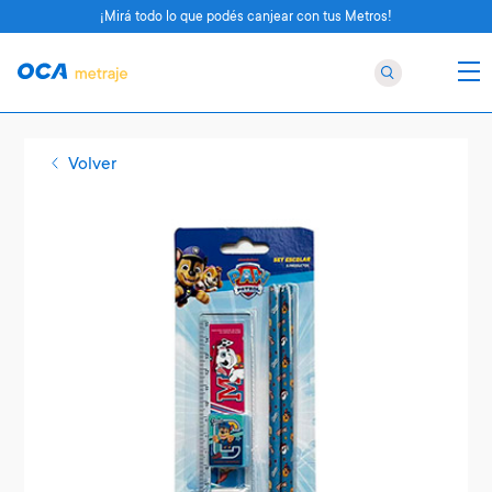
¡Mirá todo lo que podés canjear con tus Metros!
Volver