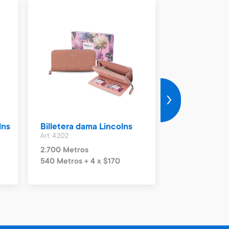
lns
Billetera dama Lincolns
Billetera da
Art. 4.202
Art. 4.203
2.700 Metros
2.300 Metros
540 Metros + 4 x $170
460 Metros + 