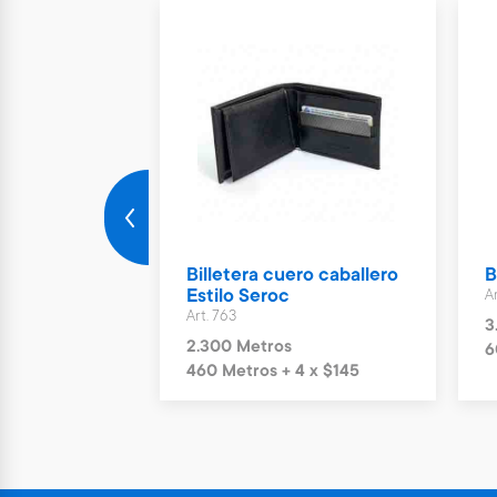
isa
Billetera cuero caballero
B
Estilo Seroc
Ar
Art. 763
3
2.300 Metros
4 x $80
6
460 Metros + 4 x $145