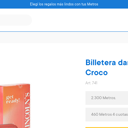
Elegí los regalos más lindos con tus Metros
Billetera d
Croco
Art. 741
2.300 Metros.
460 Metros 4 cuotas