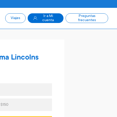
Ir a Mi
Preguntas
Viajes
cuenta
frecuentes
ama Lincolns
 $150