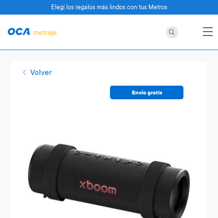
Elegí los regalos más lindos con tus Metros
Volver
Envío gratis