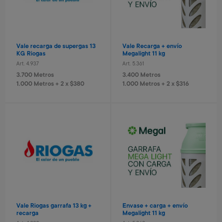
Envío gratis
Vale recarga de supergas 13
Vale Recarga + envío
KG Riogas
Megalight 11 kg
Art. 4.937
Art. 5.361
Tablet eléctronica Stitch
Tablet electrónica Frozen
3.700 Metros
3.400 Metros
Art. 3.172
Art. 3.791
1.000 Metros + 2 x $380
1.000 Metros + 2 x $316
6.500 Metros
6.500 Metros
1.300 Metros + 4 x $430
1.300 Metros + 4 x $430
Estufa 5 cuarzos turbo
Kassel
Art. 5.554
9.700 Metros
970 Metros + 4 x $640
Vale Riogas garrafa 13 kg +
Envase + carga + envío
recarga
Megalight 11 kg