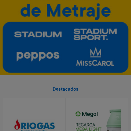
280 Metros + 4 x $90
640 Metros + 4 x $210
Caloventilador horizontal
Estufa de 4 cuarzos turbo
Kassel
Kassel
Art. 5.553
Art. 5.550
3.200 Metros
11.400 Metros
640 Metros + 4 x $210
1.140 Metros + 6 x $500
Envío gratis
Envío gratis
Pelota de basket n° 7
Diario secreto electrónico
Stitch
Art. 712
Art. 1.129
Destacados
1.300 Metros
8.600 Metros
260 Metros + 4 x $80
1.720 Metros + 4 x $570
Tender eléctrico Kassel
Calefactor torre Kassel
Art. 5.560
Art. 5.551
12.200 Metros
13.800 Metros
1.220 Metros + 6 x $540
1.380 Metros + 6 x $610