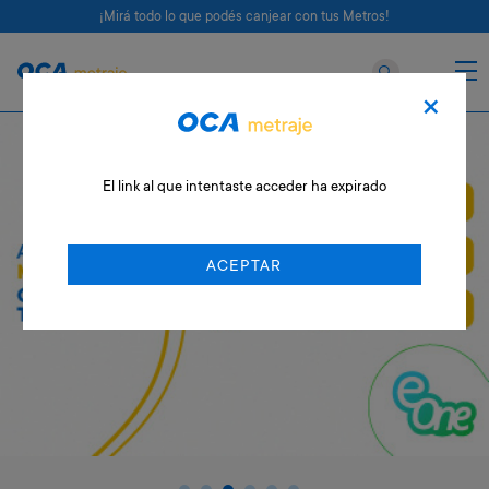
¡Mirá todo lo que podés canjear con tus Metros!
×
El link al que intentaste acceder ha expirado
ACEPTAR