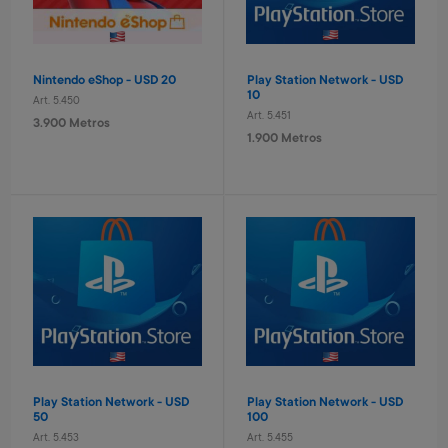
260 Metros + 4 x $90
380 Metros + 4 x $120
Nintendo eShop - USD 20
Play Station Network - USD
10
Art. 5.450
Art. 5.451
3.900 Metros
1.900 Metros
Puzzle progresivo Bluey
Juego de bingo Bluey
Art. 1.979
Art. 1.980
1.900 Metros
1.400 Metros
380 Metros + 4 x $120
280 Metros + 4 x $90
Play Station Network - USD
Play Station Network - USD
50
100
Art. 5.453
Art. 5.455