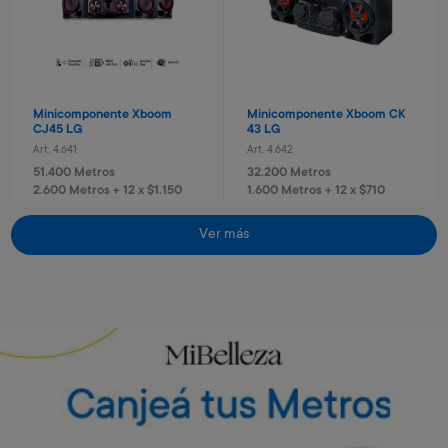
Minicomponente Xboom
Minicomponente Xboom CK
CJ45 LG
43 LG
Art. 4.641
Art. 4.642
51.400 Metros
32.200 Metros
2.600 Metros + 12 x $1.150
1.600 Metros + 12 x $710
Vino Rosé Traversa
Vino Sauvignon blanc
Traversa
Art. 5.442
Ver más
Art. 5.443
700 Metros
Envío gratis
Envío gratis
700 Metros
140 Metros + 4 x $40
170 Metros + 4 x $40
Torre de sonido RN5 Xboom
Torre de sonido RN7 Xboom