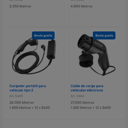
Art. 5.542
Art. 5.543
2.250 Metros
4.500 Metros
Envío gratis
Envío gratis
Set de protección infantil
Pelota basket n° 3 Capitan
América
Art. 2.265
Art. 2.517
5.700 Metros
1.200 Metros
1.140 Metros + 4 x $380
240 Metros + 4 x $80
Cargador portátil para
Cable de carga para
vehiculo tipo 2
vehiculos eléctricos
Art. 5.405
Art. 5.406
28.000 Metros
27.000 Metros
1.400 Metros + 12 x $620
1.350 Metros + 12 x $600