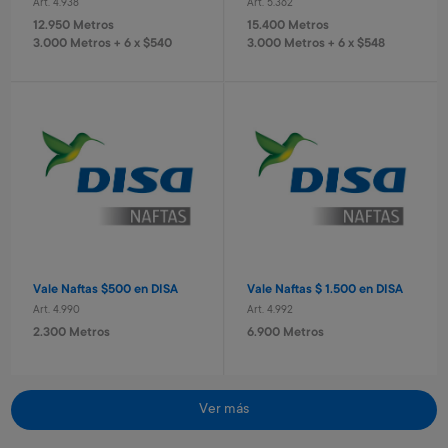
Art. 4.938
Art. 5.362
Valija Spiderman 51 cm
Valija Stitch 41 cm
12.950 Metros
15.400 Metros
Art. 520
Art. 521
3.000 Metros + 6 x $540
3.000 Metros + 6 x $548
10.400 Metros
8.400 Metros
1.040 Metros + 4 x $690
840 Metros + 4 x $560
Vale Naftas $500 en DISA
Vale Naftas $ 1.500 en DISA
Art. 4.990
Art. 4.992
Monopatin
Cámara recargable Stitch
2.300 Metros
6.900 Metros
Art. 679
Art. 1.430
18.800 Metros
8.000 Metros
1.880 Metros + 4 x $1.250
800 Metros + 4 x $530
Ver más