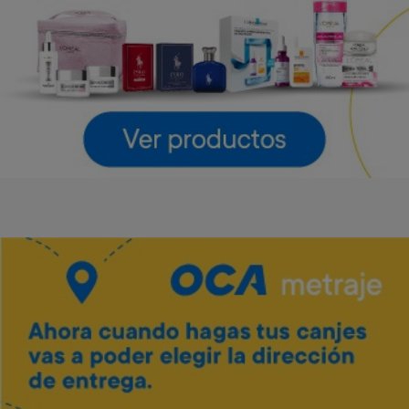
LG
LG
Art. 4.643
Art. 4.644
55.000 Metros
61.600 Metros
2.800 Metros + 12 x $1.220
3.100 Metros + 12 x $1.360
Vino Tannat merlot Traversa
Art. 5.444
700 Metros
Envío gratis
Envío gratis
140 Metros + 4 x $40
Barra de sonido LG 300 W
Parlante LG Xboom Stage
301 New
Art. 4.645
Art. 4.646
42.800 Metros
54.000 Metros
2.100 Metros + 12 x $950
2.700 Metros + 12 x $1.190