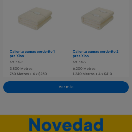
Laptop educativa bilingue
Laptop educativa bilingue
Paw Patrol
Spiderman
Art. 4.620
Art. 4.621
9.600 Metros
9.600 Metros
960 Metros + 6 x $420
960 Metros + 6 x $420
Calienta camas corderito 1
Calienta camas corderito 2
pza Xion
pzas Xion
Art. 5.528
Art. 5.529
3.800 Metros
6.200 Metros
760 Metros + 4 x $250
1.240 Metros + 4 x $410
Ver más
Envío gratis
Envío gratis
Set taladro con accesorios
Tablero basket pared
infantil
Avengers
Art. 2.293
Art. 4.820
1.400 Metros
3.200 Metros