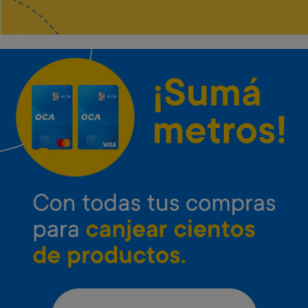
Envío gratis
Envío gratis
Microondas Inverter LG 25 L
Microondas Inverter LG 42 L
Neo Chef
con grill
Art. 4.651
Art. 4.652
37.000 Metros
47.800 Metros
1.900 Metros + 12 x $820
2.400 Metros + 12 x $1.060
Envío gratis
Envío gratis