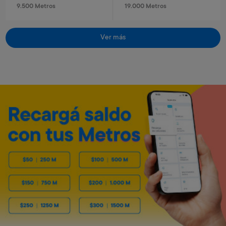
9.500 Metros
19.000 Metros
Ver más
Reloj infantil Stitch
Reloj infantil Spiderman
Art. 319
Art. 320
1.300 Metros
1.300 Metros
260 Metros + 4 x $80
260 Metros + 4 x $80
Roblox - USD 50
Minecraft - 1720 minecoins
Art. 5.458
Art. 5.459
9.500 Metros
1.400 Metros