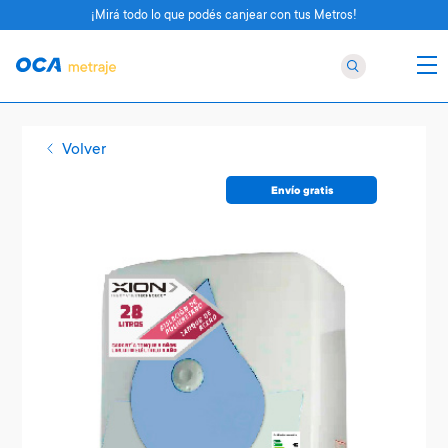
¡Mirá todo lo que podés canjear con tus Metros!
Volver
Envío gratis