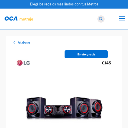
Elegí los regalos más lindos con tus Metros
Volver
Envío gratis