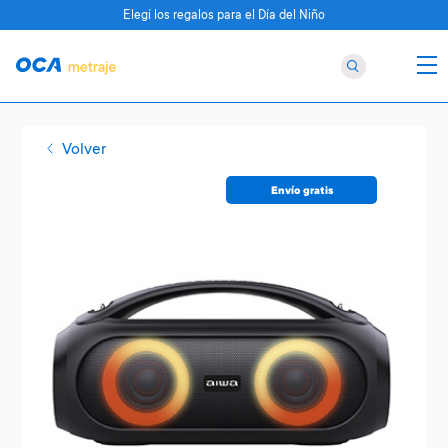
Elegí los regalos para el Día del Niño
Volver
Envío gratis