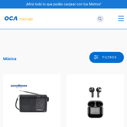
¡Mirá todo lo que podés canjear con tus Metros!
FILTROS
Música