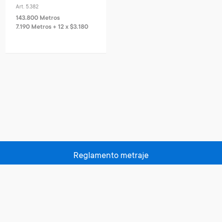
Art. 5.382
143.800 Metros
7.190 Metros + 12 x $3.180
Reglamento metraje
Políticas de privacidad
Centros de canje
Contacto