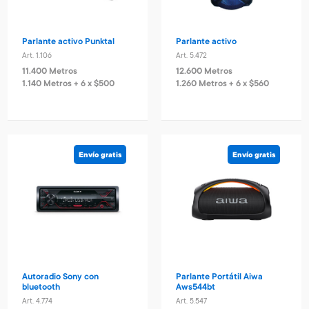
Parlante activo Punktal
Parlante activo
Art. 1.106
Art. 5.472
11.400 Metros
12.600 Metros
1.140 Metros + 6 x $500
1.260 Metros + 6 x $560
Envío gratis
Envío gratis
Autoradio Sony con
Parlante Portátil Aiwa
bluetooth
Aws544bt
Art. 4.774
Art. 5.547